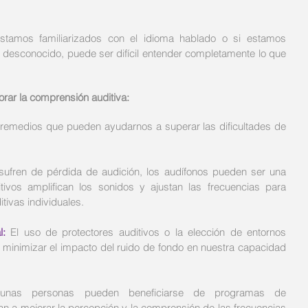
stamos familiarizados con el idioma hablado o si estamos 
 desconocido, puede ser difícil entender completamente lo que 
rar la comprensión auditiva:
 remedios que pueden ayudarnos a superar las dificultades de 
sufren de pérdida de audición, los audífonos pueden ser una 
itivos amplifican los sonidos y ajustan las frecuencias para 
tivas individuales.
l: 
El uso de protectores auditivos o la elección de entornos 
inimizar el impacto del ruido de fondo en nuestra capacidad 
unas personas pueden beneficiarse de programas de 
n a mejorar la percepción y la comprensión de las frecuencias 