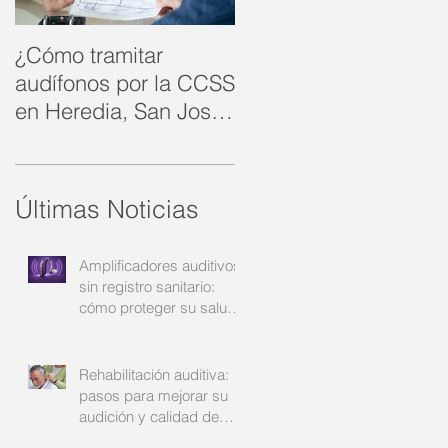
¿Cómo tramitar
Rehabilitación
audífonos por la CCSS
auditiva: cómo
en Heredia, San José
recuperar la
y Alajuela?: su guía
comunicación y la
completa
confianza | Audinsa
Últimas Noticias
Amplificadores auditivos
sin registro sanitario:
cómo proteger su salud
auditiva | Audinsa
Rehabilitación auditiva:
pasos para mejorar su
audición y calidad de
vida | Audinsa