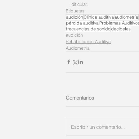
dificular. 
Etiquetas:
audición
Clínica auditiva
audiometría
pérdida auditiva
Problemas Auditivo
frecuencias de sonido
decibeles
audición
Rehabilitación Auditiva
Audiometría
Comentarios
Escribir un comentario...