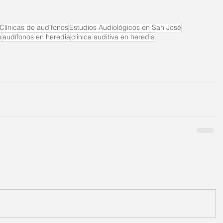
Clínicas de audífonos
Estudios Audiológicos en San José
s
audífonos en heredia
clinica auditiva en heredia