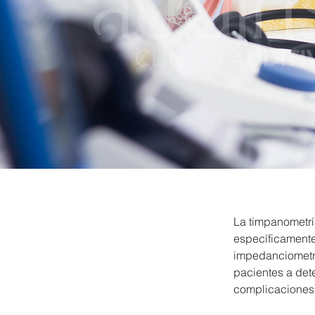
La timpanometrí
específicamente
impedanciometrí
pacientes a det
complicaciones 