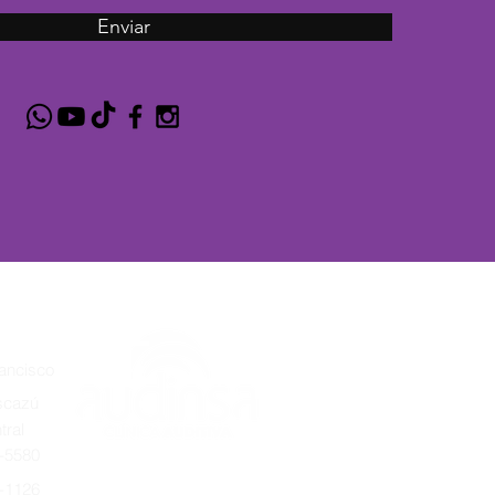
Enviar
ancisco
cazú
tral
0-5580
-1126