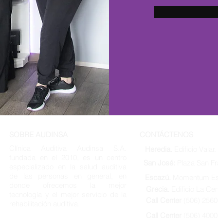
SOBRE AUDINSA
CONTÁCTENOS
Clínica Auditiva Audinsa S.A.
Heredia.
Edificio Valar.
fundada en el 2010, es un centro
San José:
Plaza San Fr
especializado en la salud auditiva
de las personas en general, en
Escazú.
Momentum Es
donde ofrecemos la mejor
Grecia.
Edificio La Cen
tecnología y el mejor servicio de la
Call Center
(506) 256
rehabilitación auditiva.
Call Center
(506) 4000