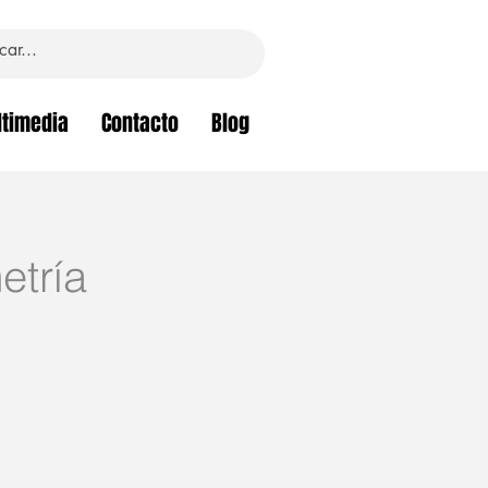
timedia
Contacto
Blog
tría