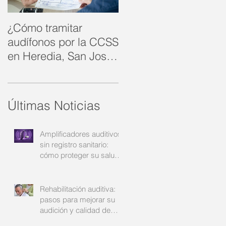
¿Cómo tramitar
Rehabilitación
audífonos por la CCSS
auditiva: cómo
en Heredia, San José
recuperar la
y Alajuela?: su guía
comunicación y la
completa
confianza | Audinsa
Últimas Noticias
Amplificadores auditivos
sin registro sanitario:
cómo proteger su salud
auditiva | Audinsa
Rehabilitación auditiva:
pasos para mejorar su
audición y calidad de
vida | Audinsa