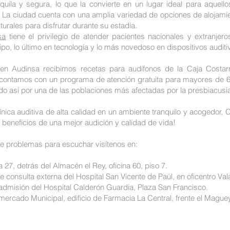
uila y segura, lo que la convierte en un lugar ideal para aquell
. La ciudad cuenta con una amplia variedad de opciones de alojami
turales para disfrutar durante su estadía.
sa
tiene el privilegio de atender pacientes nacionales y extranjer
uipo, lo último en tecnología y lo más novedoso en dispositivos audit
en Audinsa recibimos recetas para audífonos de la Caja Costar
, y contamos con un programa de atención gratuita para mayores de
do así por una de las poblaciones más afectadas por la presbiacusia
ica auditiva de alta calidad en un ambiente tranquilo y acogedor, Ca
 beneficios de una mejor audición y calidad de vida!
ene problemas para escuchar visítenos en:
7, detrás del Almacén el Rey, oficina 60, piso 7.
e consulta externa del Hospital San Vicente de Paúl, en oficentro Valar
admisión del Hospital Calderón Guardia, Plaza San Francisco.
mercado Municipal, edificio de Farmacia La Central, frente el Mague