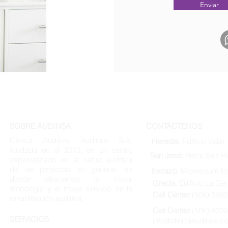
Enviar
a
SOBRE AUDINSA
CONTÁCTENOS
Clínica Auditiva Audinsa S.A.
Heredia.
Edificio Valar.
fundada en el 2010, es un centro
San José:
Plaza San Fr
especializado en la salud auditiva
de las personas en general, en
Escazú.
Momentum Es
donde ofrecemos la mejor
Grecia.
Edificio La Cen
tecnología y el mejor servicio de la
Call Center
(506) 256
rehabilitación auditiva.
Call Center
(506) 4000
SERVICIOS
info@clinicaaudinsa.c