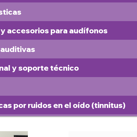
sticas
 y accesorios para audífonos
 auditivas
nal y soporte técnico
s por ruidos en el oído (tinnitus)
as por vértigo y/o mareos