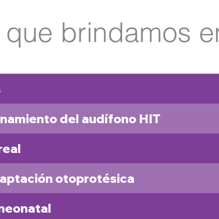
s que brindamos e
s
namiento del audífono HIT
real
daptación otoprotésica
 neonatal