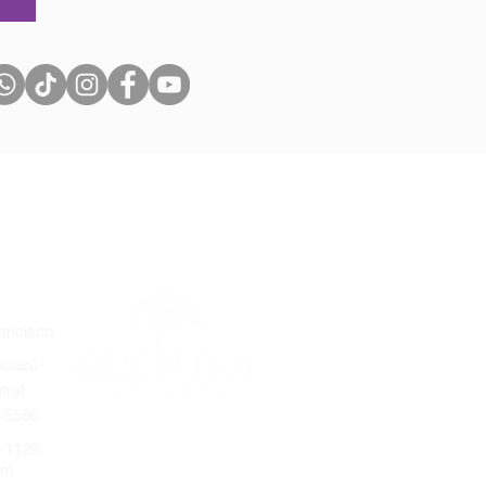
ancisco
cazú
tral
0-5580
-1126
om