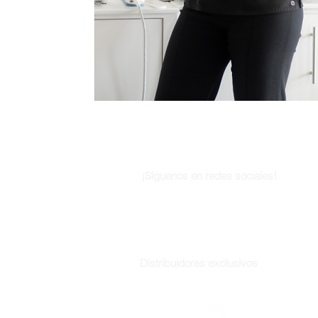
Impedanciometrí
¡Síguenos en redes sociales!
Distribuidores exclusivos