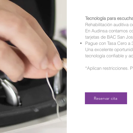
Tecnología para escucha
Rehabilitación auditiva 
En Audinsa contamos co
tarjetas de BAC San Jo
Pague con Tasa Cero a 
Una excelente oportunida
tecnología confiable y 
*Aplican restricciones. 
Reservar cita