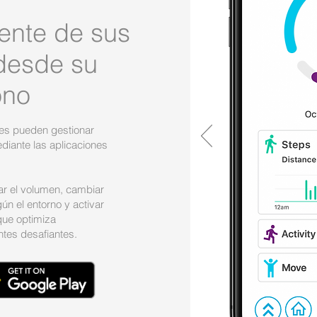
gente de sus
desde su
ono
les pueden gestionar
ediante las aplicaciones
ar el volumen, cambiar
n el entorno y activar
ue optimiza
tes desafiantes.