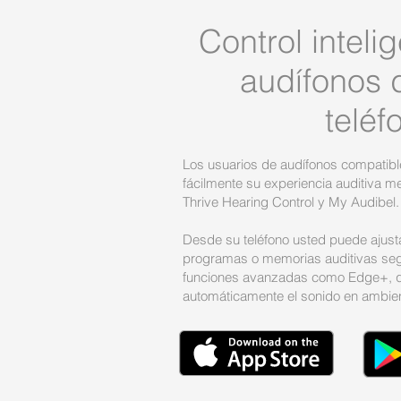
Control inteli
audífonos 
teléf
Los usuarios de audífonos compatib
fácilmente su experiencia auditiva m
Thrive Hearing Control y My Audibel.
Desde su teléfono usted puede ajust
programas o memorias auditivas segú
funciones avanzadas como Edge+, q
automáticamente el sonido en ambien