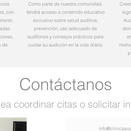
icios
Como parte de nuestra comunidad,
Cree
es, con
tendrá acceso a contenido educativo
sig
miento
exclusivo sobre salud auditiva,
Aud
zadas
prevención, uso adecuado de
don
ciones,
audífonos y consejos prácticos para
en
s de
cuidar su audición en la vida diaria.
motiv
p
Contáctanos
ea coordinar citas o solicitar 
info@clinicaau