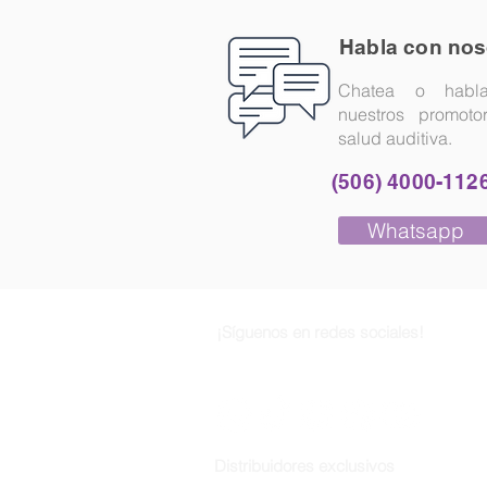
Habla con nos
Chatea o habl
nuestros promoto
salud auditiva.
(506) 4000-112
Whatsapp
¡Síguenos en redes sociales!
Distribuidores exclusivos