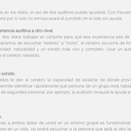
os en los oídos, el uso de dos audífono puede ayudarle. Con frecue
dífono por sí solo no enmascarará el zumbido en el oído sin ayuda.
riencia auditiva a otro nivel.
dos oídos trabajan en conjunto para que esa experiencia sea de o
pasamos de escuchar "estéreo" a "mono", el cerebro escucha de for
ridad, naturalidad y un sonido más rico y completo. Usar un au
 el cerebro necesita.
l sonido.
dos le dan al cerebro la capacidad de localizar de dónde provi
permite identificar rápidamente qué persona de un grupo está habla
e seguridad personal; por ejemplo, la audición binaural le ayuda a id
n.
nas a ambos lados de usted en un entorno grupal es fundamental 
fono en un oído, no podrá escuchar a la persona que está al otro l