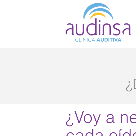
¿
¿Voy a ne
cada oíd