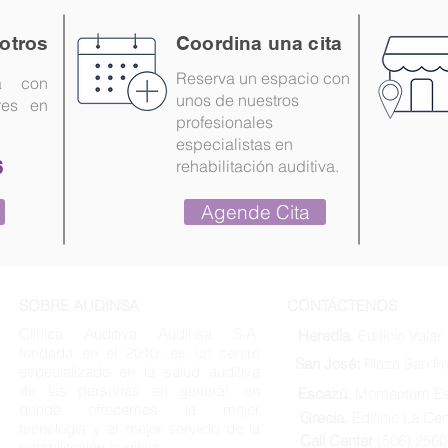
otros
Coordina una cita
Reserva un espacio con
a con
unos de nuestros
res en
profesionales
especialistas en
6
rehabilitación auditiva.
Agende Cita
SOBRE AUDINSA
CONTÁCTENOS
Clínica Auditiva Audinsa S.A.
Heredia.
Edificio Valar.
fundada en el 2010, es un centro
San José:
Plaza San Fr
especializado en la salud auditiva
de las personas en general, en
Escazú.
Momentum Es
donde ofrecemos la mejor
Grecia.
Edificio La Cen
tecnología y el mejor servicio de la
Call Center
(506) 256
rehabilitación auditiva.