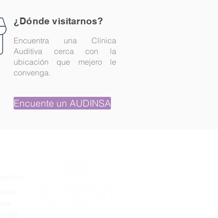
¿Dónde visitarnos?
Encuentra una Clínica
Auditiva cerca con la
ubicación que mejero le
convenga.
Encuente un AUDINSA
ancisco
cazú
tral
0-5580