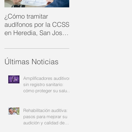
¿Cómo tramitar
Rehabilitación
audífonos por la CCSS
auditiva: cómo
en Heredia, San José
recuperar la
y Alajuela?: su guía
comunicación y la
completa
confianza | Audinsa
Últimas Noticias
Amplificadores auditivos
sin registro sanitario:
cómo proteger su salud
auditiva | Audinsa
Rehabilitación auditiva:
pasos para mejorar su
audición y calidad de
vida | Audinsa