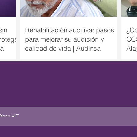
sin
Rehabilitación auditiva: pasos
¿Có
roteger
para mejorar su audición y
CCS
sa
calidad de vida | Audinsa
Ala
ífono HIT