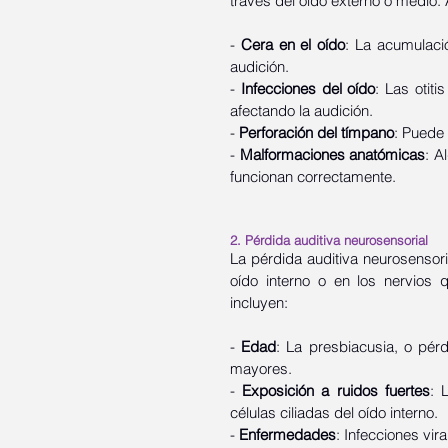
través del oído externo o medio
- 
Cera en el oído
: La acumulació
audición.
- 
Infecciones del oído
: Las otit
afectando la audición.
- 
Perforación del tímpano
: Puede 
- 
Malformaciones anatómicas
: A
funcionan correctamente.
2. Pérdida auditiva neurosensorial
La pérdida auditiva neurosensor
oído interno o en los nervios 
incluyen:
- 
Edad
: La presbiacusia, o pér
mayores.
- 
Exposición a ruidos fuertes
: 
células ciliadas del oído interno.
- 
Enfermedades
: Infecciones vir