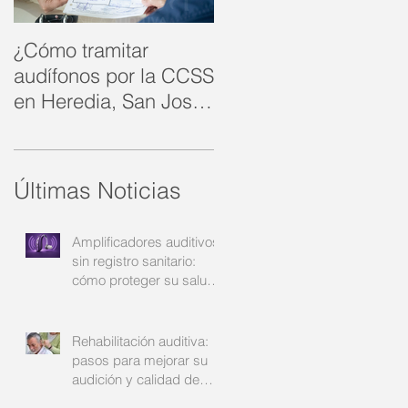
¿Cómo tramitar
Rehabilitación
audífonos por la CCSS
auditiva: cómo
en Heredia, San José
recuperar la
y Alajuela?: su guía
comunicación y la
completa
confianza | Audinsa
Últimas Noticias
Amplificadores auditivos
sin registro sanitario:
cómo proteger su salud
auditiva | Audinsa
Rehabilitación auditiva:
pasos para mejorar su
audición y calidad de
vida | Audinsa