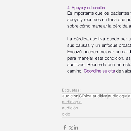
4. Apoyo y educación
Es importante que los pacientes 
apoyo y recursos en línea que pu
sobre cómo manejar la pérdida au
La pérdida auditiva puede ser u
sus causas y un enfoque proacti
Escazú pueden mejorar su calida
para manejar esta condición, as
auditivas. Recuerda que no está
camino. 
Coordine su cita
 de valo
Etiquetas:
audición
Clínica auditiva
audiología
a
audiología
audición
oído