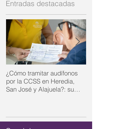
Entradas destacadas
¿Cómo tramitar audífonos
Rehabilitación 
por la CCSS en Heredia,
cómo recuperar
San José y Alajuela?: su
comunicación y
guía completa
| Audinsa