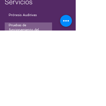
Servicios
Prótesis Auditivas
Pruebas de
funcionamiento del
audífono HIT
Medición de oído real
Verificación de adaptación
otoprotésica
Tamizaje auditivo neonatal
Emisiones otoacústicas
Venta de baterías y
accesorios para audífonos