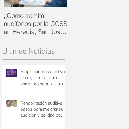
¿Cómo tramitar
Rehabilitación
audífonos por la CCSS
auditiva: cómo
en Heredia, San José
recuperar la
y Alajuela?: su guía
comunicación y la
completa
confianza | Audinsa
Últimas Noticias
Amplificadores auditivos
sin registro sanitario:
cómo proteger su salud
auditiva | Audinsa
Rehabilitación auditiva:
pasos para mejorar su
audición y calidad de
vida | Audinsa