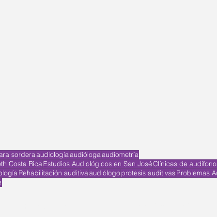
ara sordera
audiología
audióloga
audiometría
th Costa Rica
Estudios Audiológicos en San José
Clínicas de audífono
ología
Rehabilitación auditiva
audiólogo
protesis auditivas
Problemas Au
é
SOBRE AUDINSA
CONTÁCTENOS