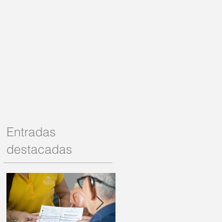
l
Entradas
destacadas
 a
ue