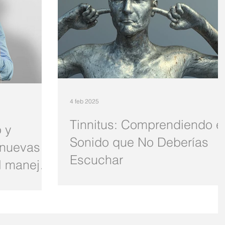
4 feb 2025
Tinnitus: Comprendiendo e
 y
Sonido que No Deberías
 nuevas
Escuchar
el manejo
El tinnitus es una condición auditiva que afecta
sonas;
millones de personas en todo el mundo. Aunq
 la ciencia han
no es una enfermedad en sí misma, puede ser
s estrategias