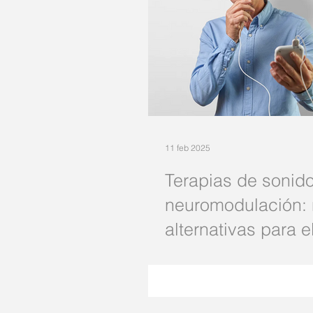
11 feb 2025
Terapias de sonido
neuromodulación:
alternativas para 
del tinnitus
El tinnitus aqueja a muchas per
afortunadamente, los avances en
permitido el desarrollo de nueva
para su m