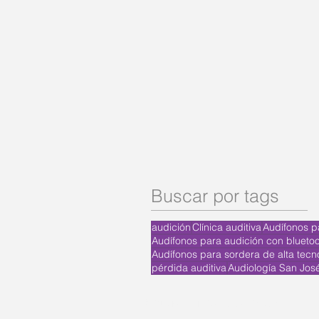
Buscar por tags
audición
Clínica auditiva
Audífonos p
Audífonos para audición con bluetoo
Audífonos para sordera de alta tecn
pérdida auditiva
Audiología San Jos
¡Síguenos en redes sociales!