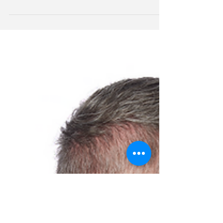
Nosotros en Audinsa
En Costa Rica, la salud auditiva es una
prioridad, y la Caja Costarricense de Seguro
Social (CCSS) se ha comprometido a ofrecer
soluciones e